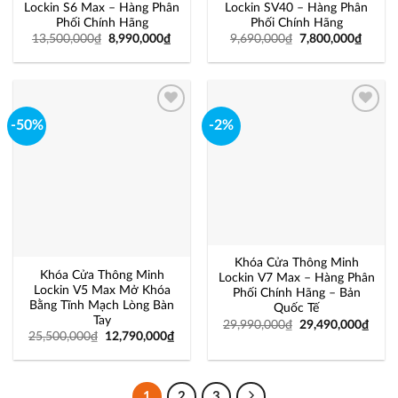
Lockin S6 Max – Hàng Phân
Lockin SV40 – Hàng Phân
Phối Chính Hãng
Phối Chính Hãng
13,500,000
₫
8,990,000
₫
9,690,000
₫
7,800,000
₫
-50%
-2%
Add to
Add to
wishlist
wishlist
Khóa Cửa Thông Minh
Khóa Cửa Thông Minh
Lockin V7 Max – Hàng Phân
Lockin V5 Max Mở Khóa
Phối Chính Hãng – Bản
Bằng Tĩnh Mạch Lòng Bàn
Quốc Tế
Tay
29,990,000
₫
29,490,000
₫
25,500,000
₫
12,790,000
₫
1
2
3