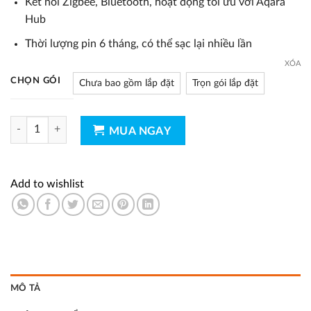
Kết nối Zigbee, Bluetooth, hoạt động tối ưu với Aqara
Hub
Thời lượng pin 6 tháng, có thể sạc lại nhiều lần
XÓA
CHỌN GÓI
Chưa bao gồm lắp đặt
Trọn gói lắp đặt
Khoá Thông Minh Aqara U200 Quốc Tế số lượng
MUA NGAY
Add to wishlist
MÔ TẢ